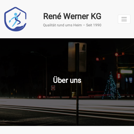
Springe
zum
René Werner KG
Inhalt
Qualität rund ums Heim – Seit 1990
Über uns