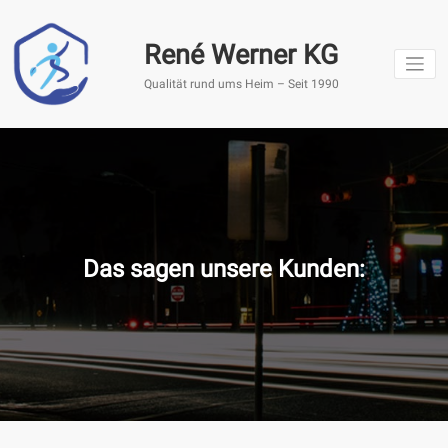
Springe
zum
René Werner KG
Inhalt
Qualität rund ums Heim – Seit 1990
Das sagen unsere Kunden: